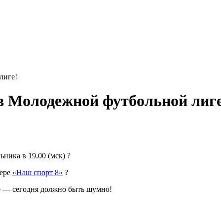
лиге!
в Молодежной футбольной лиге
ника в 19.00 (мск) ?
еере
«Наш спорт 8»
?
не — сегодня должно быть шумно!