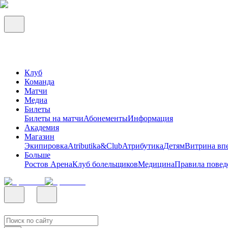
Клуб
Команда
Матчи
Медиа
Билеты
Билеты на матчи
Абонементы
Информация
Академия
Магазин
Экипировка
Atributika&Club
Атрибутика
Детям
Витрина вп
Больше
Ростов Арена
Клуб болельщиков
Медицина
Правила повед