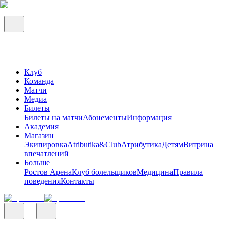
Клуб
Команда
Матчи
Медиа
Билеты
Билеты на матчи
Абонементы
Информация
Академия
Магазин
Экипировка
Atributika&Club
Атрибутика
Детям
Витрина
впечатлений
Больше
Ростов Арена
Клуб болельщиков
Медицина
Правила
поведения
Контакты