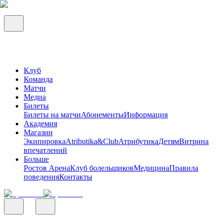
Клуб
Команда
Матчи
Медиа
Билеты
Билеты на матчи
Абонементы
Информация
Академия
Магазин
Экипировка
Atributika&Club
Атрибутика
Детям
Витрина
впечатлений
Больше
Ростов Арена
Клуб болельщиков
Медицина
Правила
поведения
Контакты