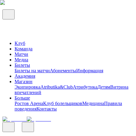
Клуб
Команда
Матчи
Медиа
Билеты
Билеты на матчи
Абонементы
Информация
Академия
Магазин
Экипировка
Atributika&Club
Атрибутика
Детям
Витрина
впечатлений
Больше
Ростов Арена
Клуб болельщиков
Медицина
Правила
поведения
Контакты