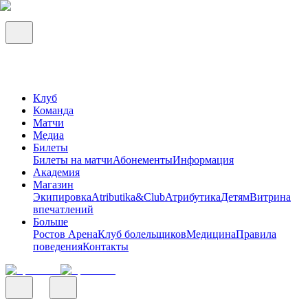
Клуб
Команда
Матчи
Медиа
Билеты
Билеты на матчи
Абонементы
Информация
Академия
Магазин
Экипировка
Atributika&Club
Атрибутика
Детям
Витрина
впечатлений
Больше
Ростов Арена
Клуб болельщиков
Медицина
Правила
поведения
Контакты