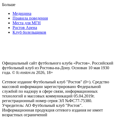
Больше
Медицина
Правила поведения
Места для МГН
Ростов Арена
Клуб болельщиков
Официальный сайт футбольного клуба «Ростов». Российский
футбольный клуб из Ростова-на-Дону. Основан 10 мая 1930
года. © fc-rostov.ru 2026, 18+
Сетевое издание Футбольный клуб "Ростов" (0+). Средство
массовой информации зарегистрировано Федеральной
службой по надзору в сфере связи, информационных
технологий и массовых коммуникаций 05.04.2019г.
регистрационный номер серия ЭЛ №ФС77-75380.
Учредитель: АО Футбольный клуб "Ростов".
Информационная продукция сетевого издания не имеет
возрастных ограничений