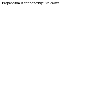
Разработка и сопровождение сайта