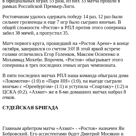
в официальных играх 53 раза, из них 33 матча прошли в
рамках Российской Премьер-Лиги.
Ростовчанам удалось одержать победу 14 раз, 12 раз были
сильнее грозненцы и еще 7 игр было сыграно вничью. В
общей сложности «Ростов» в РПЛ против этого соперника
забил 38 мячей, а пропустил 35.
Матч первого круга, прошедший на «Ростов Арене» в конце
октября, завершился со счетом 3:0! В этой яркой встрече
голами отличились Егор Голенков, Максим Осипенко и
Мохаммад Мохеби. Впрочем, «Ростов» обыгрывает этого
соперника в трех последних очных играх чемпионата.
В пяти последних матчах РПЛ наша команда обыграла дома
«Локомотив» (1:0) и «Пари НН» (1:0), на выезде сыграли
вничью с «Оренбургом» (1:1) и уступила «Спартаку» (1:2) и
ЦСКА (0:2). «Ахмат» же в 8-ми домашних матчах набрал 8
очков.
СУДЕЙСКАЯ БРИГАДА
Главным арбитром матча «Ахмат» - «Ростов» назначен Ян
Бобровский. Его ассистентами будут Дмитрий Мосякин и