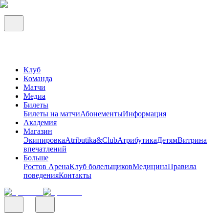
Клуб
Команда
Матчи
Медиа
Билеты
Билеты на матчи
Абонементы
Информация
Академия
Магазин
Экипировка
Atributika&Club
Атрибутика
Детям
Витрина
впечатлений
Больше
Ростов Арена
Клуб болельщиков
Медицина
Правила
поведения
Контакты