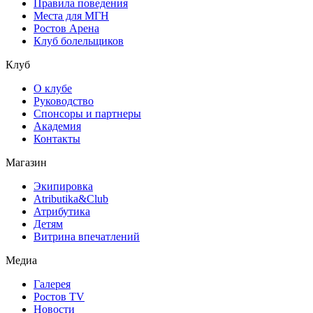
Правила поведения
Места для МГН
Ростов Арена
Клуб болельщиков
Клуб
О клубе
Руководство
Спонсоры и партнеры
Академия
Контакты
Магазин
Экипировка
Atributika&Club
Атрибутика
Детям
Витрина впечатлений
Медиа
Галерея
Ростов TV
Новости