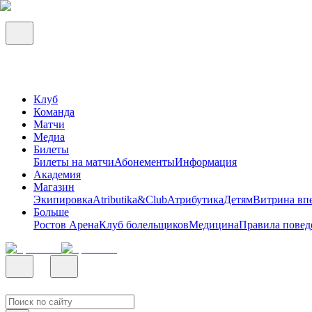
Клуб
Команда
Матчи
Медиа
Билеты
Билеты на матчи
Абонементы
Информация
Академия
Магазин
Экипировка
Atributika&Club
Атрибутика
Детям
Витрина вп
Больше
Ростов Арена
Клуб болельщиков
Медицина
Правила повед