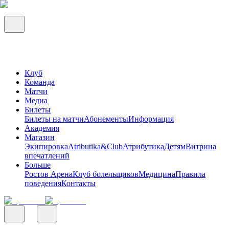
Клуб
Команда
Матчи
Медиа
Билеты
Билеты на матчи
Абонементы
Информация
Академия
Магазин
Экипировка
Atributika&Club
Атрибутика
Детям
Витрина
впечатлений
Больше
Ростов Арена
Клуб болельщиков
Медицина
Правила
поведения
Контакты