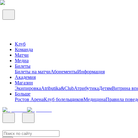
Клуб
Команда
Матчи
Медиа
Билеты
Билеты на матчи
Абонементы
Информация
Академия
Магазин
Экипировка
Atributika&Club
Атрибутика
Детям
Витрина вп
Больше
Ростов Арена
Клуб болельщиков
Медицина
Правила повед