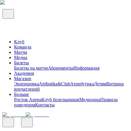
Клуб
Команда
Матчи
Медиа
Билеты
Билеты на матчи
Абонементы
Информация
Академия
Магазин
Экипировка
Atributika&Club
Атрибутика
Детям
Витрина
впечатлений
Больше
Ростов Арена
Клуб болельщиков
Медицина
Правила
поведения
Контакты