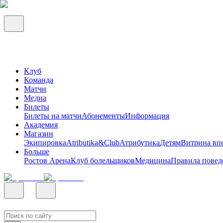
Клуб
Команда
Матчи
Медиа
Билеты
Билеты на матчи
Абонементы
Информация
Академия
Магазин
Экипировка
Atributika&Club
Атрибутика
Детям
Витрина вп
Больше
Ростов Арена
Клуб болельщиков
Медицина
Правила повед