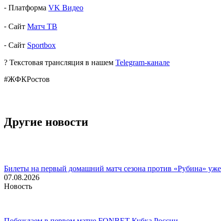
⁃ Платформа
VK Видео
⁃ Сайт
Матч ТВ
⁃ Сайт
Sportbox
? Текстовая трансляция в нашем
Telegram-канале
#ЖФКРостов
Другие новости
Билеты на первый домашний матч сезона против «Рубина» уже
07.08.2026
Новость
Побеждаем в первом матче FONBET Кубка России