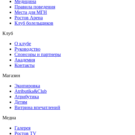
Медицина
Правила поведения
Места для МГН
Ростов Арена
Клуб болельщиков
Клуб
О клубе
Руководство
Спонсоры и партнеры
Академия
Контакты
Магазин
Экипировка
Atributika&Club
Атрибутика
Детям
Витрина впечатлений
Медиа
Галерея
Ростов TV