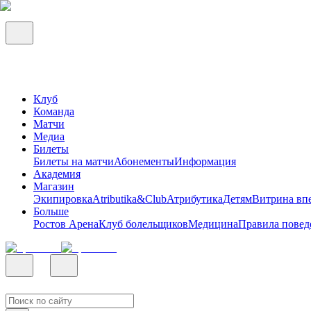
Клуб
Команда
Матчи
Медиа
Билеты
Билеты на матчи
Абонементы
Информация
Академия
Магазин
Экипировка
Atributika&Club
Атрибутика
Детям
Витрина вп
Больше
Ростов Арена
Клуб болельщиков
Медицина
Правила повед