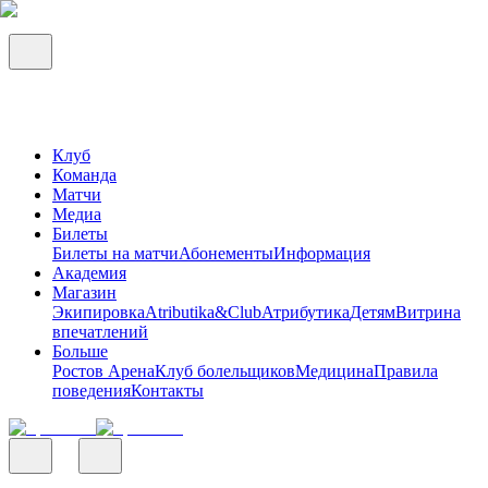
Клуб
Команда
Матчи
Медиа
Билеты
Билеты на матчи
Абонементы
Информация
Академия
Магазин
Экипировка
Atributika&Club
Атрибутика
Детям
Витрина
впечатлений
Больше
Ростов Арена
Клуб болельщиков
Медицина
Правила
поведения
Контакты