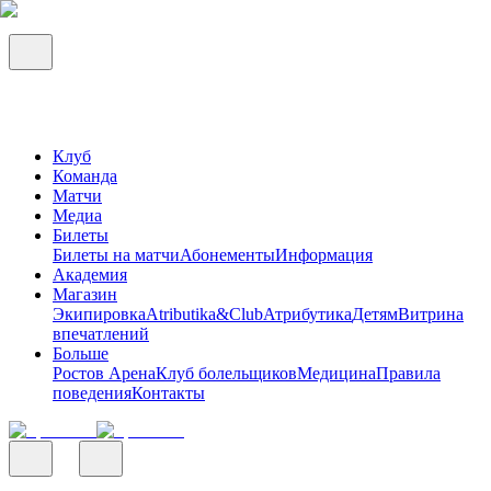
Клуб
Команда
Матчи
Медиа
Билеты
Билеты на матчи
Абонементы
Информация
Академия
Магазин
Экипировка
Atributika&Club
Атрибутика
Детям
Витрина
впечатлений
Больше
Ростов Арена
Клуб болельщиков
Медицина
Правила
поведения
Контакты