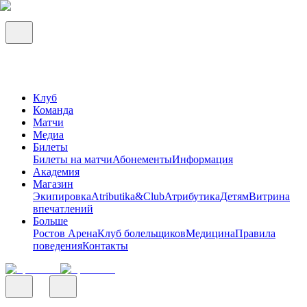
Клуб
Команда
Матчи
Медиа
Билеты
Билеты на матчи
Абонементы
Информация
Академия
Магазин
Экипировка
Atributika&Club
Атрибутика
Детям
Витрина
впечатлений
Больше
Ростов Арена
Клуб болельщиков
Медицина
Правила
поведения
Контакты