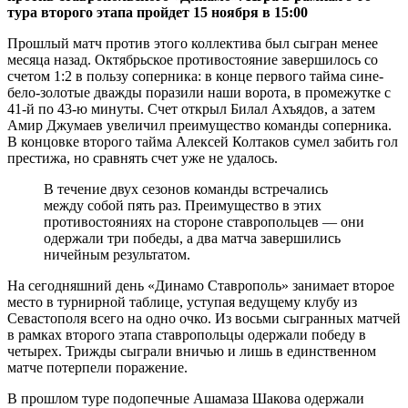
тура второго этапа пройдет 15 ноября в 15:00
Прошлый матч против этого коллектива был сыгран менее
месяца назад. Октябрьское противостояние завершилось со
счетом 1:2 в пользу соперника: в конце первого тайма сине-
бело-золотые дважды поразили наши ворота, в промежутке с
41-й по 43-ю минуты. Счет открыл Билал Ахъядов, а затем
Амир Джумаев увеличил преимущество команды соперника.
В концовке второго тайма Алексей Колтаков сумел забить гол
престижа, но сравнять счет уже не удалось.
В течение двух сезонов команды встречались
между собой пять раз. Преимущество в этих
противостояниях на стороне ставропольцев — они
одержали три победы, а два матча завершились
ничейным результатом.
На сегодняшний день «Динамо Ставрополь» занимает второе
место в турнирной таблице, уступая ведущему клубу из
Севастополя всего на одно очко. Из восьми сыгранных матчей
в рамках второго этапа ставропольцы одержали победу в
четырех. Трижды сыграли вничью и лишь в единственном
матче потерпели поражение.
В прошлом туре подопечные Ашамаза Шакова одержали