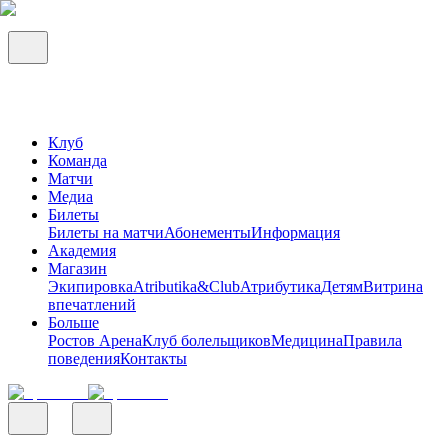
Клуб
Команда
Матчи
Медиа
Билеты
Билеты на матчи
Абонементы
Информация
Академия
Магазин
Экипировка
Atributika&Club
Атрибутика
Детям
Витрина
впечатлений
Больше
Ростов Арена
Клуб болельщиков
Медицина
Правила
поведения
Контакты