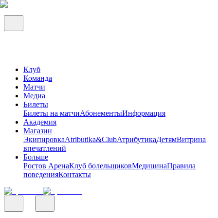
Клуб
Команда
Матчи
Медиа
Билеты
Билеты на матчи
Абонементы
Информация
Академия
Магазин
Экипировка
Atributika&Club
Атрибутика
Детям
Витрина
впечатлений
Больше
Ростов Арена
Клуб болельщиков
Медицина
Правила
поведения
Контакты