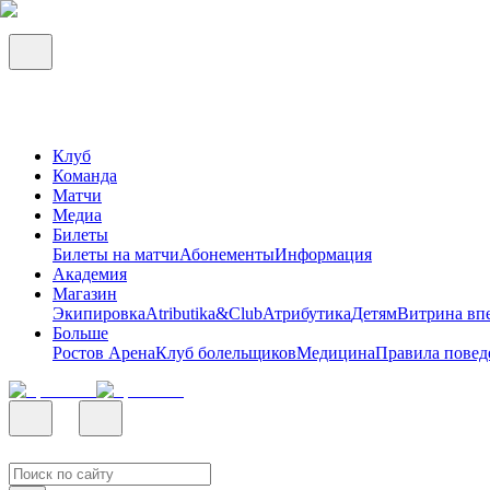
Клуб
Команда
Матчи
Медиа
Билеты
Билеты на матчи
Абонементы
Информация
Академия
Магазин
Экипировка
Atributika&Club
Атрибутика
Детям
Витрина вп
Больше
Ростов Арена
Клуб болельщиков
Медицина
Правила повед