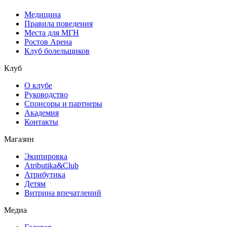
Медицина
Правила поведения
Места для МГН
Ростов Арена
Клуб болельщиков
Клуб
О клубе
Руководство
Спонсоры и партнеры
Академия
Контакты
Магазин
Экипировка
Atributika&Club
Атрибутика
Детям
Витрина впечатлений
Медиа