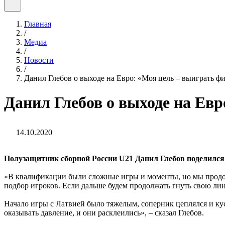
Главная
/
Медиа
/
Новости
/
Данил Глебов о выходе на Евро: «Моя цель – выиграть ф
Данил Глебов о выходе на Ев
14.10.2020
Полузащитник сборной России U21 Данил Глебов поделилс
«В квалификации были сложные игры и моменты, но мы продол
подбор игроков. Если дальше будем продолжать гнуть свою ли
Начало игры с Латвией было тяжелым, соперник цеплялся и кус
оказывать давление, и они расклеились», – сказал Глебов.