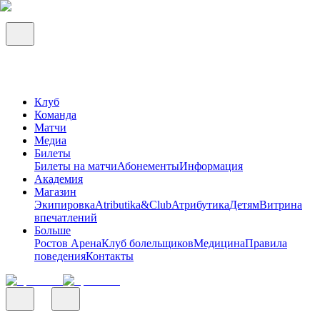
Клуб
Команда
Матчи
Медиа
Билеты
Билеты на матчи
Абонементы
Информация
Академия
Магазин
Экипировка
Atributika&Club
Атрибутика
Детям
Витрина
впечатлений
Больше
Ростов Арена
Клуб болельщиков
Медицина
Правила
поведения
Контакты