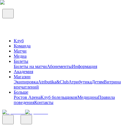
Клуб
Команда
Матчи
Медиа
Билеты
Билеты на матчи
Абонементы
Информация
Академия
Магазин
Экипировка
Atributika&Club
Атрибутика
Детям
Витрина
впечатлений
Больше
Ростов Арена
Клуб болельщиков
Медицина
Правила
поведения
Контакты