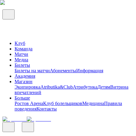
Клуб
Команда
Матчи
Медиа
Билеты
Билеты на матчи
Абонементы
Информация
Академия
Магазин
Экипировка
Atributika&Club
Атрибутика
Детям
Витрина
впечатлений
Больше
Ростов Арена
Клуб болельщиков
Медицина
Правила
поведения
Контакты