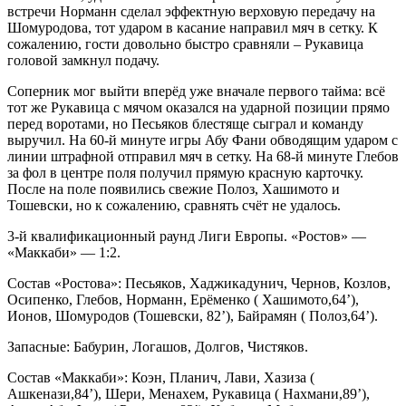
встречи Норманн сделал эффектную верховую передачу на
Шомуродова, тот ударом в касание направил мяч в сетку. К
сожалению, гости довольно быстро сравняли – Рукавица
головой замкнул подачу.
Соперник мог выйти вперёд уже вначале первого тайма: всё
тот же Рукавица с мячом оказался на ударной позиции прямо
перед воротами, но Песьяков блестяще сыграл и команду
выручил. На 60-й минуте игры Абу Фани обводящим ударом с
линии штрафной отправил мяч в сетку. На 68-й минуте Глебов
за фол в центре поля получил прямую красную карточку.
После на поле появились свежие Полоз, Хашимото и
Тошевски, но к сожалению, сравнять счёт не удалось.
3-й квалификационный раунд Лиги Европы. «Ростов» —
«Маккаби» — 1:2.
Состав «Ростова»: Песьяков, Хаджикадунич, Чернов, Козлов,
Осипенко, Глебов, Норманн, Ерёменко ( Хашимото,64’),
Ионов, Шомуродов (Тошевски, 82’), Байрамян ( Полоз,64’).
Запасные: Бабурин, Логашов, Долгов, Чистяков.
Состав «Маккаби»: Коэн, Планич, Лави, Хазиза (
Ашкенази,84’), Шери, Менахем, Рукавица ( Нахмани,89’),