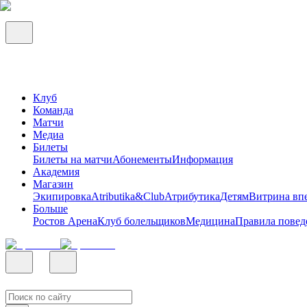
Клуб
Команда
Матчи
Медиа
Билеты
Билеты на матчи
Абонементы
Информация
Академия
Магазин
Экипировка
Atributika&Club
Атрибутика
Детям
Витрина вп
Больше
Ростов Арена
Клуб болельщиков
Медицина
Правила повед