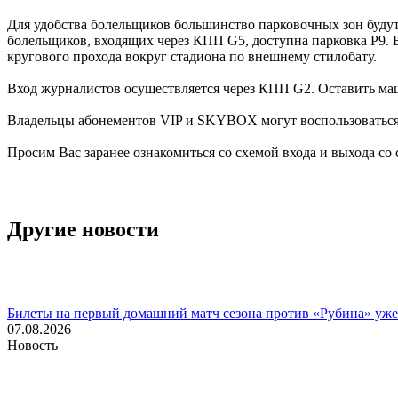
Для удобства болельщиков большинство парковочных зон будут 
болельщиков, входящих через КПП G5, доступна парковка Р9. 
кругового прохода вокруг стадиона по внешнему стилобату.
Вход журналистов осуществляется через КПП G2. Оставить м
Владельцы абонементов VIP и SKYBOX могут воспользоваться
Просим Вас заранее ознакомиться со схемой входа и выхода со
Другие новости
Билеты на первый домашний матч сезона против «Рубина» уже
07.08.2026
Новость