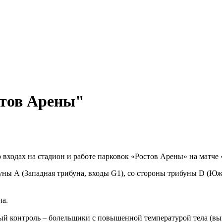
стов Арены"
входах на стадион и работе парковок «Ростов Арены» на матче
уны А (Западная трибуна, входы G1), со стороны трибуны D (Юж
ча.
ный контроль – болельщики с повышенной температурой тела (в