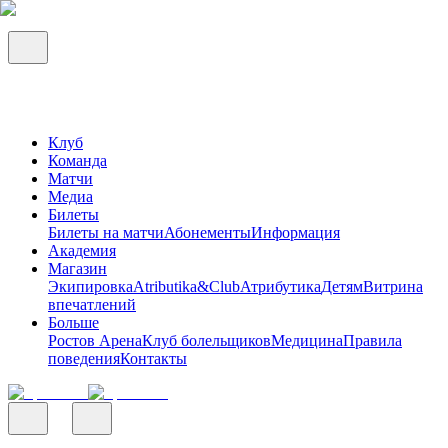
Клуб
Команда
Матчи
Медиа
Билеты
Билеты на матчи
Абонементы
Информация
Академия
Магазин
Экипировка
Atributika&Club
Атрибутика
Детям
Витрина
впечатлений
Больше
Ростов Арена
Клуб болельщиков
Медицина
Правила
поведения
Контакты