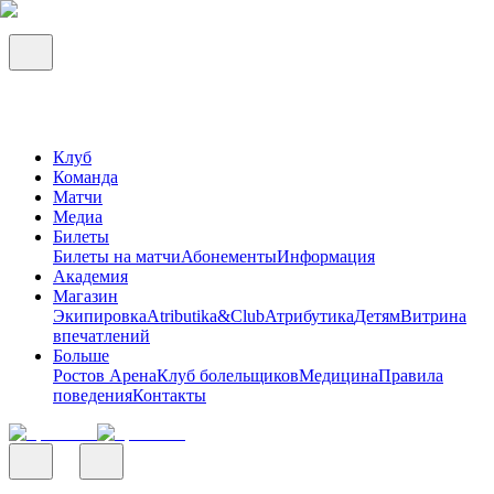
Клуб
Команда
Матчи
Медиа
Билеты
Билеты на матчи
Абонементы
Информация
Академия
Магазин
Экипировка
Atributika&Club
Атрибутика
Детям
Витрина
впечатлений
Больше
Ростов Арена
Клуб болельщиков
Медицина
Правила
поведения
Контакты