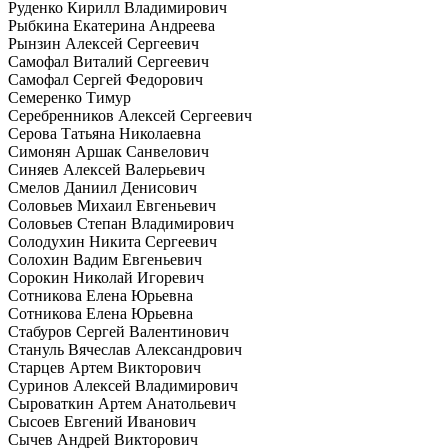
Руденко Кирилл Владимирович
Рыбкина Екатерина Андреева
Рынзин Алексей Сергеевич
Самофал Виталий Сергеевич
Самофал Сергей Федорович
Семеренко Тимур
Серебренников Алексей Сергеевич
Серова Татьяна Николаевна
Симонян Аршак Санвелович
Синяев Алексей Валерьевич
Смелов Даниил Денисович
Соловьев Михаил Евгеньевич
Соловьев Степан Владимирович
Солодухин Никита Сергеевич
Солохин Вадим Евгеньевич
Сорокин Николай Игоревич
Сотникова Елена Юрьевна
Сотникова Елена Юрьевна
Стабуров Сергей Валентинович
Стануль Вячеслав Александрович
Старцев Артем Викторович
Суринов Алексей Владимирович
Сыроваткин Артем Анатольевич
Сысоев Евгений Иванович
Сычев Андрей Викторович