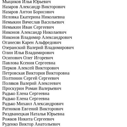
Мыциков Илья Юрьевич
Назаров Александр Викторович
Назаров Антон Борисович
Неловка Екатерина Николаевна
Немыкин Вячеслав Васильевич
Немыкин Иван Сергеевич
Никонов Александр Николаевич
Никонов Владимир Александрович
Оганесян Карен Альфредович
Озеранский Валерий Владимирович
Олин Илья Владимирович
Осипович Олег Игоревич
Павлова Ксения Сергеевна
Перков Алексей Викторович
Петровская Виктория Викторовна
Полтинин Сергей Сергеевич
Поляков Валерий Алексеевич
Проскурин Роман Валерьевич
Радько Елена Сергеевна
Радько Елена Сергеевна
Радько Михаил Александрович
Ратников Евгений Викторович
Риздванецкая Наталья Юрьевна
Рожков Никита Сергеевич
Руденко Виктор Анатольевич