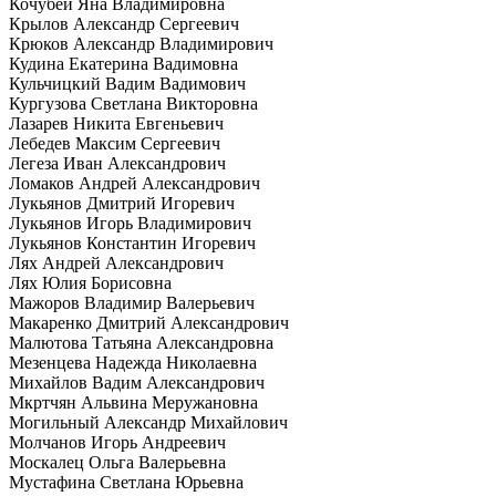
Кочубей Яна Владимировна
Крылов Александр Сергеевич
Крюков Александр Владимирович
Кудина Екатерина Вадимовна
Кульчицкий Вадим Вадимович
Кургузова Светлана Викторовна
Лазарев Никита Евгеньевич
Лебедев Максим Сергеевич
Легеза Иван Александрович
Ломаков Андрей Александрович
Лукьянов Дмитрий Игоревич
Лукьянов Игорь Владимирович
Лукьянов Константин Игоревич
Лях Андрей Александрович
Лях Юлия Борисовна
Мажоров Владимир Валерьевич
Макаренко Дмитрий Александрович
Малютова Татьяна Александровна
Мезенцева Надежда Николаевна
Михайлов Вадим Александрович
Мкртчян Альвина Меружановна
Могильный Александр Михайлович
Молчанов Игорь Андреевич
Москалец Ольга Валерьевна
Мустафина Светлана Юрьевна