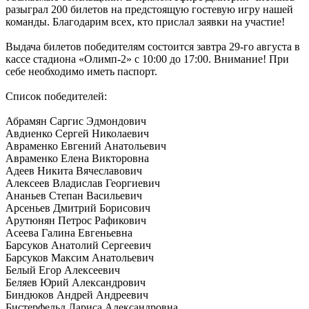
разыграл 200 билетов на предстоящую гостевую игру нашей
команды. Благодарим всех, кто прислал заявки на участие!
Выдача билетов победителям состоится завтра 29-го августа в
кассе стадиона «Олимп-2» с 10:00 до 17:00. Внимание! При
себе необходимо иметь паспорт.
Список победителей:
Абрамян Саргис Эдмондович
Авдиенко Сергей Николаевич
Авраменко Евгений Анатольевич
Авраменко Елена Викторовна
Адеев Никита Вячеславович
Алексеев Владислав Георгиевич
Ананьев Степан Васильевич
Арсеньев Дмитрий Борисович
Арутюнян Петрос Рафикович
Асеева Галина Евгеньевна
Барсуков Анатолий Сергеевич
Барсуков Максим Анатольевич
Белый Егор Алексеевич
Беляев Юрий Александрович
Биндюков Андрей Андреевич
Бистерфельд Лариса Александровна