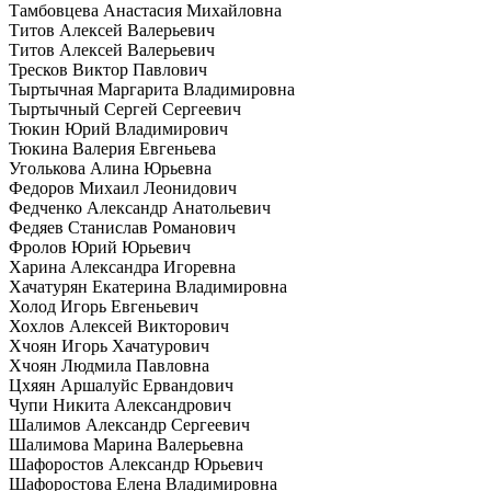
Тамбовцева Анастасия Михайловна
Титов Алексей Валерьевич
Титов Алексей Валерьевич
Тресков Виктор Павлович
Тыртычная Маргарита Владимировна
Тыртычный Сергей Сергеевич
Тюкин Юрий Владимирович
Тюкина Валерия Евгеньева
Уголькова Алина Юрьевна
Федоров Михаил Леонидович
Федченко Александр Анатольевич
Федяев Станислав Романович
Фролов Юрий Юрьевич
Харина Александра Игоревна
Хачатурян Екатерина Владимировна
Холод Игорь Евгеньевич
Хохлов Алексей Викторович
Хчоян Игорь Хачатурович
Хчоян Людмила Павловна
Цхяян Аршалуйс Ервандович
Чупи Никита Александрович
Шалимов Александр Сергеевич
Шалимова Марина Валерьевна
Шафоростов Александр Юрьевич
Шафоростова Елена Владимировна