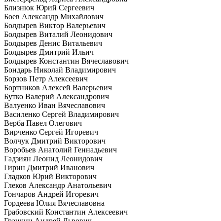
Близнюк Юрий Сергеевич
Боев Александр Михайлович
Болдырев Виктор Валерьевич
Болдырев Виталий Леонидович
Болдырев Денис Витальевич
Болдырев Дмитрий Ильич
Болдырев Константин Вячеславович
Бондарь Николай Владимирович
Борзов Петр Алексеевич
Бортников Алексей Валерьевич
Бутко Валерий Александрович
Валуенко Иван Вячеславович
Василенко Сергей Владимирович
Верба Павел Олегович
Вирченко Сергей Игоревич
Волчук Дмитрий Викторович
Воробьев Анатолий Геннадьевич
Гадзиян Леонид Леонидович
Гирин Дмитрий Иванович
Гладков Юрий Викторович
Глеков Александр Анатольевич
Гончаров Андрей Игоревич
Гордеева Юлия Вячеславовна
Грабовский Константин Алексеевич
Гранкин Андрей Львович