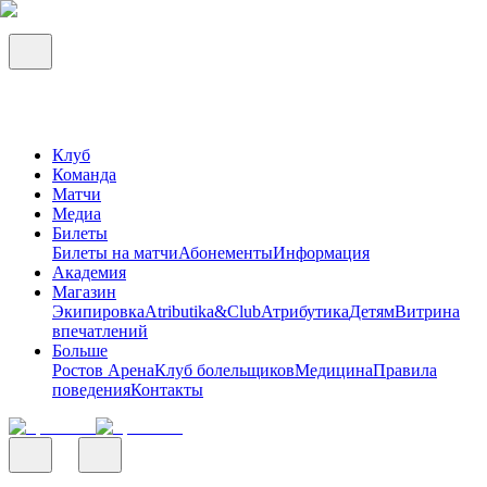
Клуб
Команда
Матчи
Медиа
Билеты
Билеты на матчи
Абонементы
Информация
Академия
Магазин
Экипировка
Atributika&Club
Атрибутика
Детям
Витрина
впечатлений
Больше
Ростов Арена
Клуб болельщиков
Медицина
Правила
поведения
Контакты