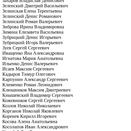
Захаров Владислав Денисович
Зеленский Дмитрий Васильевич
Зелинская Елена Терентьевна
Зелинский Денис Романович
Зелинский Роман Валерьевич
Зиброва Ирина Владимировна
Зимина Елизавета Васильевна
Зубрицкий Денис Игорьевич
Зубрицкий Игорь Валерьевич
Зуев Сергей Сергеевич
Иващенко Яна Александровна
Игнатова Мария Анатольевна
Ильенко Денис Валерьевич
Исаев Максим Сергеевич
Кадыров Тимур Олегович
Карпунин Александр Сергеевич
Клименко Роман Леонидович
Клюшников Максим Дмитриевич
Кнышевский Владимир Сергеевич
Кожевников Сергей Сергеевич
Козлов Николай Николаевич
Корганов Николай Яковлевич
Коренев Кирилл Игоревич
Косова Алена Анатольевна
Косолапов Иван Александрович