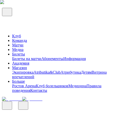
Клуб
Команда
Матчи
Медиа
Билеты
Билеты на матчи
Абонементы
Информация
Академия
Магазин
Экипировка
Atributika&Club
Атрибутика
Детям
Витрина
впечатлений
Больше
Ростов Арена
Клуб болельщиков
Медицина
Правила
поведения
Контакты