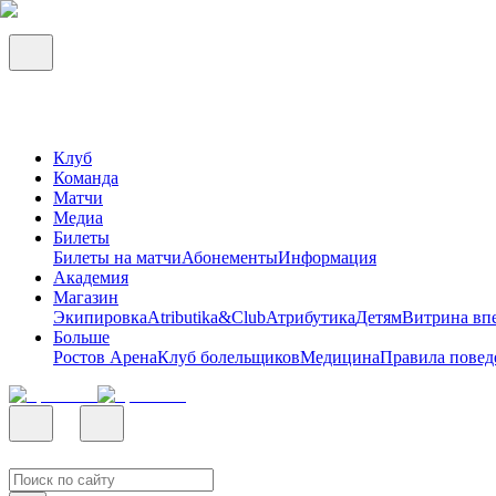
Клуб
Команда
Матчи
Медиа
Билеты
Билеты на матчи
Абонементы
Информация
Академия
Магазин
Экипировка
Atributika&Club
Атрибутика
Детям
Витрина вп
Больше
Ростов Арена
Клуб болельщиков
Медицина
Правила повед