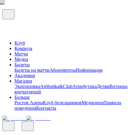
Клуб
Команда
Матчи
Медиа
Билеты
Билеты на матчи
Абонементы
Информация
Академия
Магазин
Экипировка
Atributika&Club
Атрибутика
Детям
Витрина
впечатлений
Больше
Ростов Арена
Клуб болельщиков
Медицина
Правила
поведения
Контакты