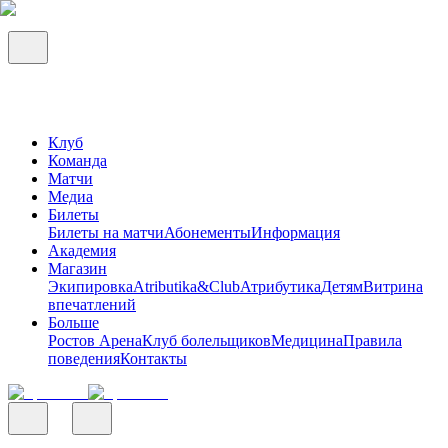
Клуб
Команда
Матчи
Медиа
Билеты
Билеты на матчи
Абонементы
Информация
Академия
Магазин
Экипировка
Atributika&Club
Атрибутика
Детям
Витрина
впечатлений
Больше
Ростов Арена
Клуб болельщиков
Медицина
Правила
поведения
Контакты