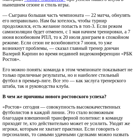
нынешнем сезоне и стиль игры.
— Сыграна большая часть чемпионата — 22 матча, обнулять
его неправильно. Нам бы хотелось, чтобы турнир
продолжился, есть желание попасть в топ-3. Если режим
самоизоляции будет отменен, с 1 мая начнем тренировки, а 7
июня возобновим РПЛ, то к 20 июля доиграем в спокойном
режиме. Если сезон не возобновится 7 июня, то уже
возникнут проблемы, — сказал главный тренер дончан
Валерий Карпин во время недавней видеоконференции «РБК
Ростов».
Его можно понять: команда в этом чемпионате показывает не
только приличные результаты, но и наиболее стильный
футбол в премьер-лиге. Все это — как заслуга тренерского
штаба, так и руководства клуба.
В чем же причины нового ростовского успеха?
«Ростов» сегодня — совокупность высококачественных
футболистов в каждой линии. Это стало возможным
благодаря взвешенной трансферной политике: в команду
приходят те, кто действительно может ее усилить. Уходят же
игроки, которым не хватает практики. Если говорить о
персоналиях, то самыми удачными сделками можно назвать