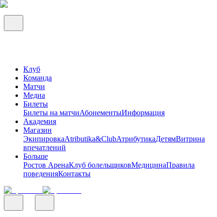
Клуб
Команда
Матчи
Медиа
Билеты
Билеты на матчи
Абонементы
Информация
Академия
Магазин
Экипировка
Atributika&Club
Атрибутика
Детям
Витрина
впечатлений
Больше
Ростов Арена
Клуб болельщиков
Медицина
Правила
поведения
Контакты