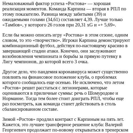
Немаловажный фактор успеха «Ростова» — хорошая
реализация моментов. Команда Карпина — вторая в РПЛ по
этому показателю. Разница между забитыми (39) и
ожидаемыми голами (34,61) составляет 4,39. Лучше только
«Тамбов», у которого 26 голов при 20,31 xG и «+ 5,69».
Если бы можно описать игру «Ростова» в этом сезоне, одним
словом, то это «творчество». Игроки Карпина демонстрируют
комбинационный футбол, действуя по-настоящему красиво в
завершающей стадии атаки. Конечно, они заслуживают
возобновления чемпионата и борьбы за прямую путевку в
Лигу чемпионов, до которой всего 3 очка.
Другое дело, что пандемия коронавируса может существенно
повлиять на финансовое положение клуба, о проблемах
которого сообщалось еще осенью. Не исключено, что летом
«Ростов» решит расстаться с легионерами, которые
оцениваются в приличные суммы: речь о Шомуродове и
Норманне. Тогда тем более стоит доиграть РПЛ, чтобы еще
раз посмотреть, как команда станет действовать в столь
сбалансированном составе.
Зимой «Ростов» продлил контракт с Карпиным на пять лет.
Кажется, это лучшее трансферное решение клуба: Валерий
Георгиевич продолжает по-новому открываться в тренерском