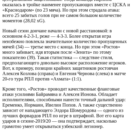
оказалась в тройке наименее пропускающих вместе с ЦСКА и
«Краснодаром» (по 23 мяча). Но при этом страдала атака:
всего 25 забитых голов при не самом большом количестве
моментов (28,02 xG).
Новый сезон дончане начали с новой расстановкой: в
основном 4-2-3-1, реже — 4-3-3. Более открытая игра
неизбежно повлекла значительное количество пропущенных
мячей (34) — третье место с конца. Но при этом «Ростов»
много забивает, идя вторым после «Зенита» по этому
показателю (39). Такая статистика — следствие стиля,
предполагающего довольно высокое расположение игроков.
Вот, к примеру, позиции крайних защитников ростовчан
Алексея Козлова (справа) и Евгения Чернова (слева) в матче
20-го тура РПЛ против «Ахмата» (1:1).
Кроме того, «Ростов» проводит качественные фланговые
атаки усилиями Байрамяна и Алексея Ионова. Обладает
исполнителями, способными нанести точный дальний удар:
Еременко, Норманн, Ивелин Попов. А также существенно
зависит от нападающего Элдора Шомуродова — одного из
лучших форвардов РПЛ по игре в штрафной. Вот его карта
ударов в сезоне-2019/20 — она подтверждает, насколько
грамотно умеет открываться узбекский легионер.