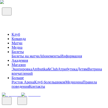
Клуб
Команда
Матчи
Медиа
Билеты
Билеты на матчи
Абонементы
Информация
Академия
Магазин
Экипировка
Atributika&Club
Атрибутика
Детям
Витрина
впечатлений
Больше
Ростов Арена
Клуб болельщиков
Медицина
Правила
поведения
Контакты