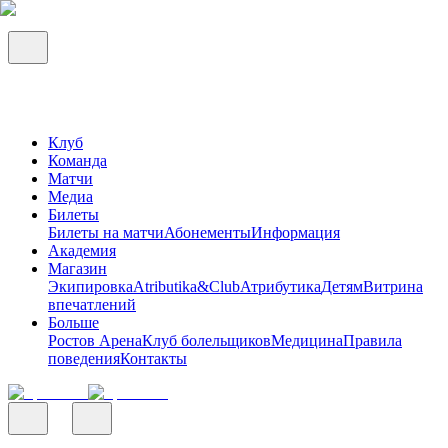
Клуб
Команда
Матчи
Медиа
Билеты
Билеты на матчи
Абонементы
Информация
Академия
Магазин
Экипировка
Atributika&Club
Атрибутика
Детям
Витрина
впечатлений
Больше
Ростов Арена
Клуб болельщиков
Медицина
Правила
поведения
Контакты