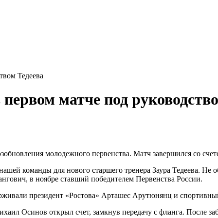
твом Тедеева
первом матче под руководство
зобновления молодежного первенства. Матч завершился со счето
нашей команды для нового старшего тренера Заура Тедеева. Не о
нгович, в ноябре ставший победителем Первенства России.
ерживали президент «Ростова» Арташес Арутюнянц и спортивны
ихаил Осинов открыл счет, замкнув передачу с фланга. После за