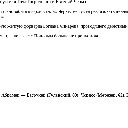
пустили Гоча Гогричиани и Евгений Черкес.
шанс забить второй мяч, но Черкес не сумел реализовать пенал
гол.
орую желтую форварда Богдана Чинарева, проводящего дебютный 
оманды во главе с Поповым больше не пропустила.
Абрамов — Безруков (Гулевский, 80), Черкес (Морозов, 62), 