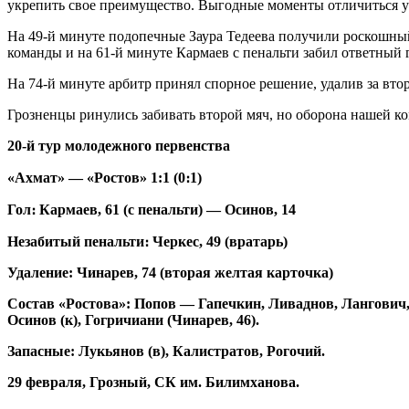
укрепить свое преимущество. Выгодные моменты отличиться у
На 49-й минуте подопечные Заура Тедеева получили роскошный 
команды и на 61-й минуте Кармаев с пенальти забил ответный 
На 74-й минуте арбитр принял спорное решение, удалив за вт
Грозненцы ринулись забивать второй мяч, но оборона нашей к
20-й тур молодежного первенства
«Ахмат» — «Ростов» 1:1 (0։1)
Гол։ Кармаев, 61 (с пенальти) — Осинов, 14
Незабитый пенальти։ Черкес, 49 (вратарь)
Удаление: Чинарев, 74 (вторая желтая карточка)
Состав «Ростова»: Попов — Гапечкин, Ливаднов, Лангович, 
Осинов (к), Гогричиани (Чинарев, 46).
Запасные: Лукьянов (в), Калистратов, Рогочий.
29 февраля, Грозный, СК им. Билимханова.