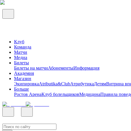
Клуб
Команда
Матчи
Медиа
Билеты
Билеты на матчи
Абонементы
Информация
Академия
Магазин
Экипировка
Atributika&Club
Атрибутика
Детям
Витрина вп
Больше
Ростов Арена
Клуб болельщиков
Медицина
Правила повед