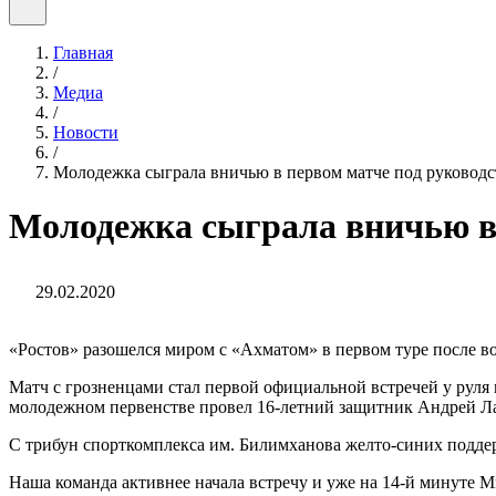
Главная
/
Медиа
/
Новости
/
Молодежка сыграла вничью в первом матче под руководс
Молодежка сыграла вничью в 
29.02.2020
«Ростов» разошелся миром с «Ахматом» в первом туре после во
Матч с грозненцами стал первой официальной встречей у руля 
молодежном первенстве провел 16-летний защитник Андрей Ла
С трибун спорткомплекса им. Билимханова желто-синих подд
Наша команда активнее начала встречу и уже на 14-й минуте М