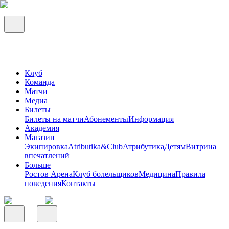
Клуб
Команда
Матчи
Медиа
Билеты
Билеты на матчи
Абонементы
Информация
Академия
Магазин
Экипировка
Atributika&Club
Атрибутика
Детям
Витрина
впечатлений
Больше
Ростов Арена
Клуб болельщиков
Медицина
Правила
поведения
Контакты