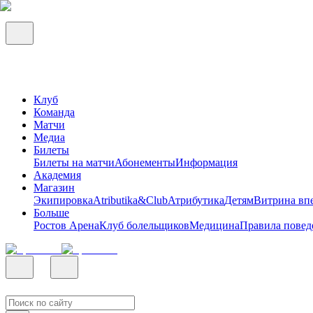
Клуб
Команда
Матчи
Медиа
Билеты
Билеты на матчи
Абонементы
Информация
Академия
Магазин
Экипировка
Atributika&Club
Атрибутика
Детям
Витрина вп
Больше
Ростов Арена
Клуб болельщиков
Медицина
Правила повед