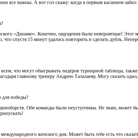
они все важны. А вот гол скажу: когда я первым касанием забил 
я?
вского «Динамо». Конечно, ощущения были невероятные! Этот м
, что спустя 15 минут удалось повторить и сделать дубль. Непе
и всем, что могут обыгрывать лидеров турнирной таблицы, также
годаря главному тренеру Андрею Талалаеву. Могу сказать одно,
о для победы?
диноборств. Обе команды были неуступчивы. Не знаю, может быть
пропускать!
и международного женского дня. Может быть тебе есть что сказ