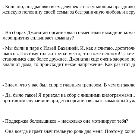
- Конечно, поздравляю всех девушек с наступающим праздником
женскую половину своей семьи за безграничную любовь и веру 
- На сборах Джонатан организовал совместный выходной команд
мероприятия сплачивает команду?
- Мы были в паре с Ильей Ваханией. И, как я считаю, достаточ
шансов. Поэтому только третье место, что тоже неплохо! Таки
становимся еще более дружнее. Джонатан еще очень здорово по
вдали от дома, то происходит некое напряжение. Как раз этот 
- Знаем, что у вас был спор с главным тренером. В чем он закл
- Да, было такое! Я приехал на сбор с лишними килограммами…
противном случае мне придется организовывать командный ужин.
- Поддержка болельщиков – насколько она мотивирует тебя?
- Она всегда играет значительную роль для меня. Поэтому, хоче