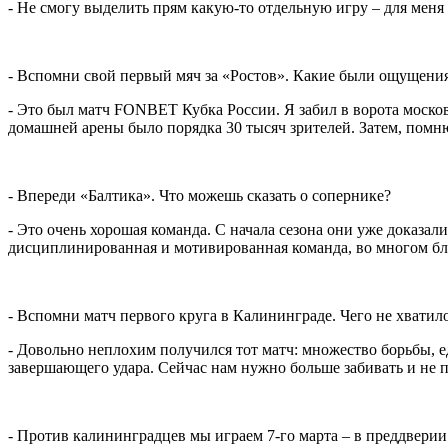
- Не смогу выделить прям какую-то отдельную игру – для меня 
- Вспомни свой первый мяч за «Ростов». Какие были ощущени
- Это был матч FONBET Кубка России. Я забил в ворота моско
домашней арены было порядка 30 тысяч зрителей. Затем, помню
- Впереди «Балтика». Что можешь сказать о сопернике?
- Это очень хорошая команда. С начала сезона они уже доказал
дисциплинированная и мотивированная команда, во многом бла
- Вспомни матч первого круга в Калининграде. Чего не хватил
- Довольно неплохим получился тот матч: множество борьбы, е
завершающего удара. Сейчас нам нужно больше забивать и не 
- Против калининградцев мы играем 7-го марта – в преддвери