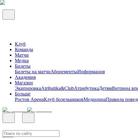
Клуб
Команда
Матчи
Медиа
Билеты
Билеты на матчи
Абонементы
Информация
Академия
Магазин
Экипировка
Atributika&Club
Атрибутика
Детям
Витрина вп
Больше
Ростов Арена
Клуб болельщиков
Медицина
Правила повед