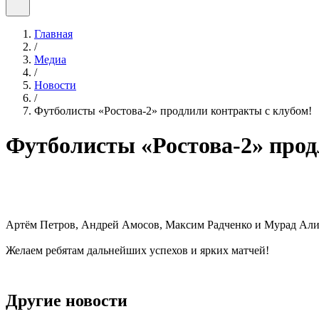
Главная
/
Медиа
/
Новости
/
️Футболисты «Ростова-2» продлили контракты с клубом!
️Футболисты «Ростова-2» про
Артём Петров, Андрей Амосов, Максим Радченко и Мурад Алим
Желаем ребятам дальнейших успехов и ярких матчей!
Другие новости