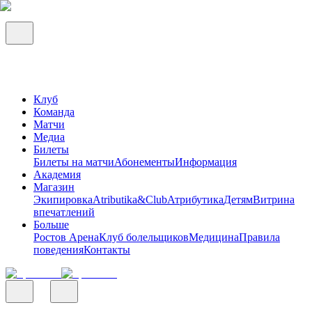
Клуб
Команда
Матчи
Медиа
Билеты
Билеты на матчи
Абонементы
Информация
Академия
Магазин
Экипировка
Atributika&Club
Атрибутика
Детям
Витрина
впечатлений
Больше
Ростов Арена
Клуб болельщиков
Медицина
Правила
поведения
Контакты