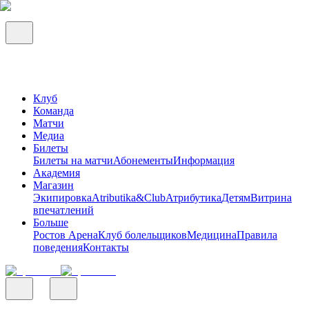
Клуб
Команда
Матчи
Медиа
Билеты
Билеты на матчи
Абонементы
Информация
Академия
Магазин
Экипировка
Atributika&Club
Атрибутика
Детям
Витрина
впечатлений
Больше
Ростов Арена
Клуб болельщиков
Медицина
Правила
поведения
Контакты