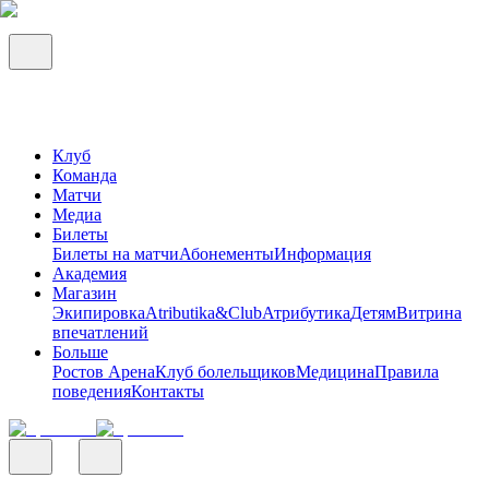
Клуб
Команда
Матчи
Медиа
Билеты
Билеты на матчи
Абонементы
Информация
Академия
Магазин
Экипировка
Atributika&Club
Атрибутика
Детям
Витрина
впечатлений
Больше
Ростов Арена
Клуб болельщиков
Медицина
Правила
поведения
Контакты