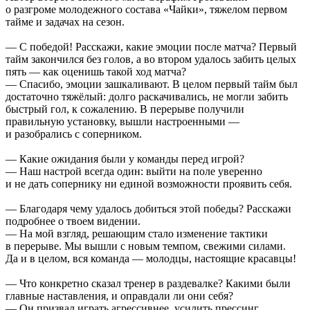
о разгроме молодежного состава «Чайки», тяжелом первом
тайме и задачах на сезон.
— С победой! Расскажи, какие эмоции после матча? Первый
тайм закончился без голов, а во втором удалось забить целых
пять — как оценишь такой ход матча?
— Спасибо, эмоции зашкаливают. В целом первый тайм был
достаточно тяжёлый: долго раскачивались, не могли забить
быстрый гол, к сожалению. В перерыве получили
правильную установку, вышли настроенными —
и разобрались с соперником.
— Какие ожидания были у команды перед игрой?
— Наш настрой всегда один: выйти на поле уверенно
и не дать сопернику ни единой возможности проявить себя.
— Благодаря чему удалось добиться этой победы? Расскажи
подробнее о твоем видении.
— На мой взгляд, решающим стало изменение тактики
в перерыве. Мы вышли с новым темпом, свежими силами.
Да и в целом, вся команда — молодцы, настоящие красавцы!
— Что конкретно сказал тренер в раздевалке? Какими были
главные наставления, и оправдали ли они себя?
— Он призвал играть агрессивнее, усилить прессинг