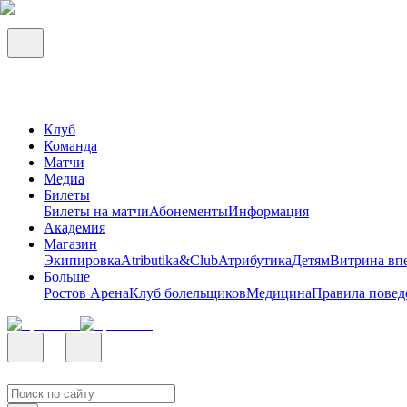
Клуб
Команда
Матчи
Медиа
Билеты
Билеты на матчи
Абонементы
Информация
Академия
Магазин
Экипировка
Atributika&Club
Атрибутика
Детям
Витрина вп
Больше
Ростов Арена
Клуб болельщиков
Медицина
Правила повед