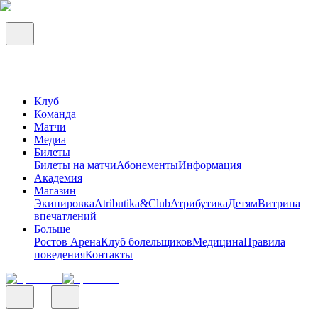
Клуб
Команда
Матчи
Медиа
Билеты
Билеты на матчи
Абонементы
Информация
Академия
Магазин
Экипировка
Atributika&Club
Атрибутика
Детям
Витрина
впечатлений
Больше
Ростов Арена
Клуб болельщиков
Медицина
Правила
поведения
Контакты