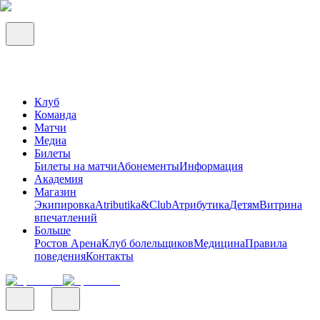
Клуб
Команда
Матчи
Медиа
Билеты
Билеты на матчи
Абонементы
Информация
Академия
Магазин
Экипировка
Atributika&Club
Атрибутика
Детям
Витрина
впечатлений
Больше
Ростов Арена
Клуб болельщиков
Медицина
Правила
поведения
Контакты