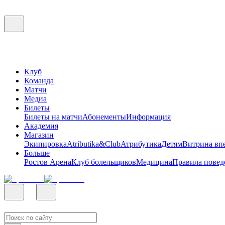
Клуб
Команда
Матчи
Медиа
Билеты
Билеты на матчи
Абонементы
Информация
Академия
Магазин
Экипировка
Atributika&Club
Атрибутика
Детям
Витрина вп
Больше
Ростов Арена
Клуб болельщиков
Медицина
Правила повед