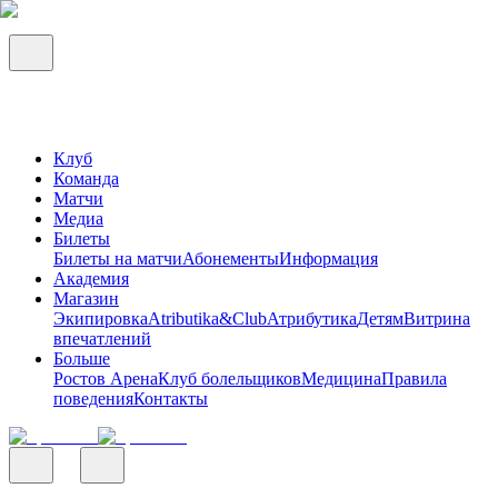
Клуб
Команда
Матчи
Медиа
Билеты
Билеты на матчи
Абонементы
Информация
Академия
Магазин
Экипировка
Atributika&Club
Атрибутика
Детям
Витрина
впечатлений
Больше
Ростов Арена
Клуб болельщиков
Медицина
Правила
поведения
Контакты