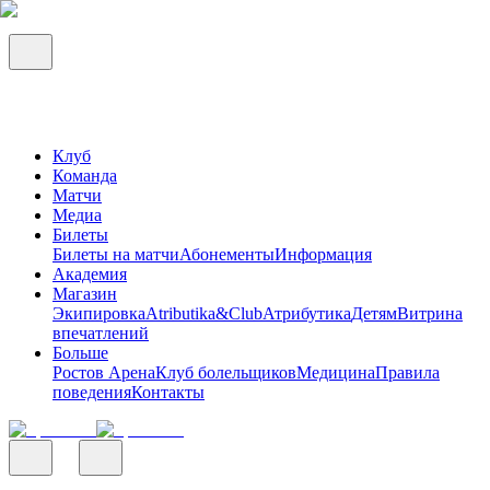
Клуб
Команда
Матчи
Медиа
Билеты
Билеты на матчи
Абонементы
Информация
Академия
Магазин
Экипировка
Atributika&Club
Атрибутика
Детям
Витрина
впечатлений
Больше
Ростов Арена
Клуб болельщиков
Медицина
Правила
поведения
Контакты