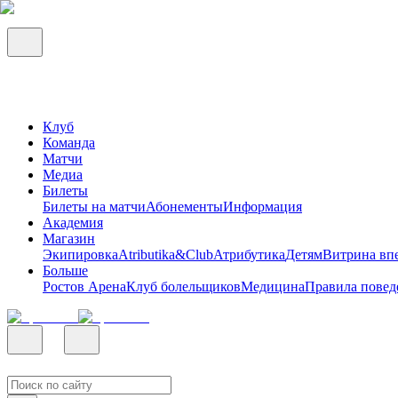
Клуб
Команда
Матчи
Медиа
Билеты
Билеты на матчи
Абонементы
Информация
Академия
Магазин
Экипировка
Atributika&Club
Атрибутика
Детям
Витрина вп
Больше
Ростов Арена
Клуб болельщиков
Медицина
Правила повед