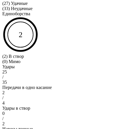
(27) Удачные
(33) Неудачные
Единоборства
2
(2) В створ
(0) Мимо
Удары
25
/
35
Передачи в одно касание
2
/
4
Удары в створ
0
/
2
Навесы точные