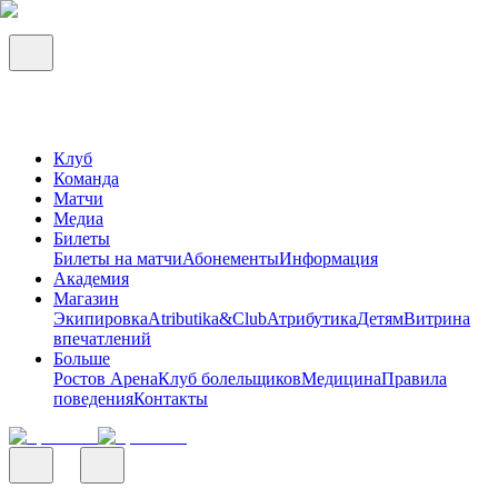
Клуб
Команда
Матчи
Медиа
Билеты
Билеты на матчи
Абонементы
Информация
Академия
Магазин
Экипировка
Atributika&Club
Атрибутика
Детям
Витрина
впечатлений
Больше
Ростов Арена
Клуб болельщиков
Медицина
Правила
поведения
Контакты