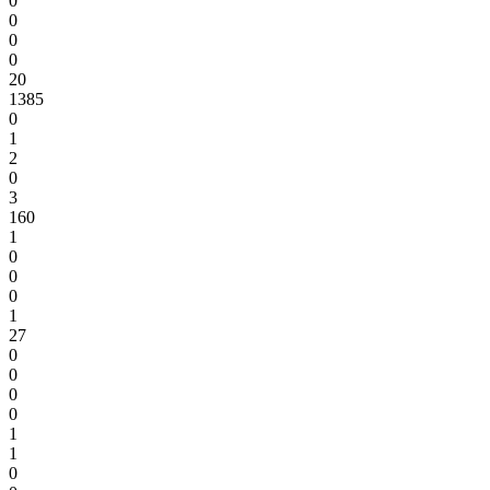
0
0
0
0
20
1385
0
1
2
0
3
160
1
0
0
0
1
27
0
0
0
0
1
1
0