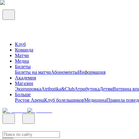
Клуб
Команда
Матчи
Медиа
Билеты
Билеты на матчи
Абонементы
Информация
Академия
Магазин
Экипировка
Atributika&Club
Атрибутика
Детям
Витрина вп
Больше
Ростов Арена
Клуб болельщиков
Медицина
Правила повед