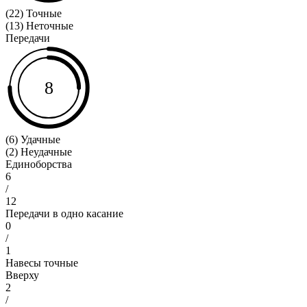
(22) Точные
(13) Неточные
Передачи
8
(6) Удачные
(2) Неудачные
Единоборства
6
/
12
Передачи в одно касание
0
/
1
Навесы точные
Вверху
2
/