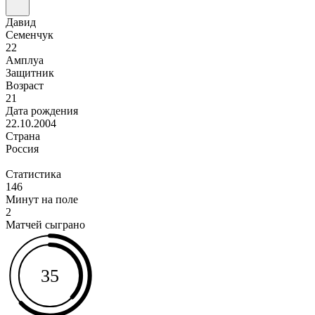
Давид
Семенчук
22
Амплуа
Защитник
Возраст
21
Дата рождения
22.10.2004
Страна
Россия
Статистика
146
Минут на поле
2
Матчей сыграно
35