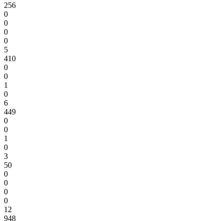
256
0
0
0
0
5
410
0
0
1
0
6
449
0
0
1
0
3
50
0
0
0
0
12
948